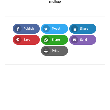
multiup
Publish
Tweet
Share
Facebook
Twitter
LinkedIn
Save
Share
Send
Pinterest
Whatsapp
Email
Print
Print