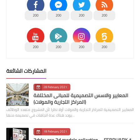
200
200
200
200
200
200
200
200
المشاركات الشائعة
28 February 2021
المعايير والاسس التصميمية للمبانى المختلفة
(المراكز التجارية والمولات)
المعايير التصميمية للمراكز التجارية والمولات أولا:نظرا لأن المشروع متعدد الوظائف
يوجد هناك عدة اتجاهات في تصميمه منها…
18 February 2021
3dsky pro 3d models collection – FEBRUARY 1