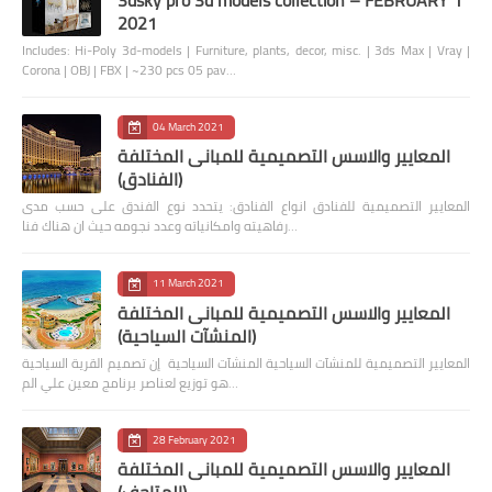
2021
Includes: Hi-Poly 3d-models | Furniture, plants, decor, misc. | 3ds Max | Vray |
Corona | OBJ | FBX | ~230 pcs 05 pav…
04 March 2021
المعايير والاسس التصميمية للمبانى المختلفة
(الفنادق)
المعايير التصميمية للفنادق انواع الفنادق: يتحدد نوع الفندق على حسب مدى
رفاهيته وامكانياته وعدد نجومه حيث ان هناك فنا…
11 March 2021
المعايير والاسس التصميمية للمبانى المختلفة
(المنشآت السياحية)
المعايير التصميمية للمنشآت السياحية المنشآت السياحية إن تصميم القرية السياحية
هو توزيع لعناصر برنامج معين علي الم…
28 February 2021
المعايير والاسس التصميمية للمبانى المختلفة