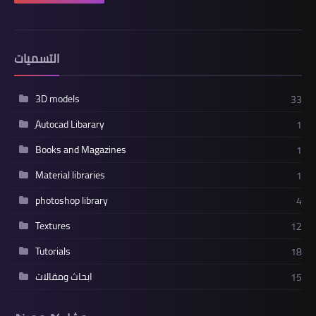
التسميات
3D models
33
ِAutocad Libarary
1
Books and Magazines
1
Material libraries
1
photoshop library
4
Textures
12
Tutorials
18
ابحاث ومقالات
15